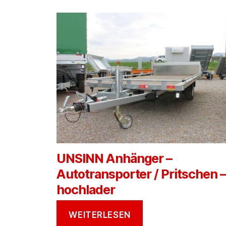
UNSINN Anhänger –
Autotransporter / Pritschen –
hochlader
WEITERLESEN