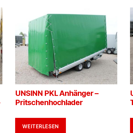
UNSINN PKL Anhänger –
Pritschenhochlader
WEITERLESEN