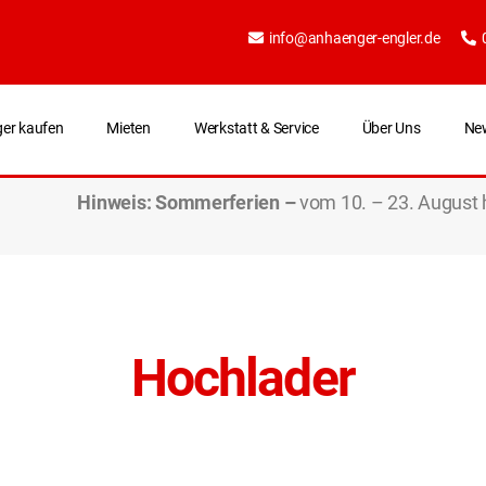
info@anhaenger-engler.de
er kaufen
Mieten
Werkstatt & Service
Über Uns
Ne
Hinweis:
Sommerferien –
vom 10. – 23. August 
Hochlader