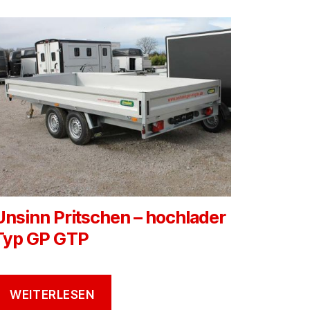
Unsinn Pritschen – hochlader
Typ GP GTP
WEITERLESEN