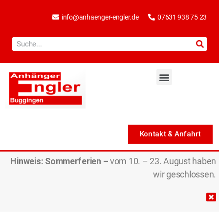
info@anhaenger-engler.de
07631 938 75 23
Kontakt & Anfahrt
Hinweis:
Sommerferien –
vom 10. – 23. August haben
wir geschlossen.