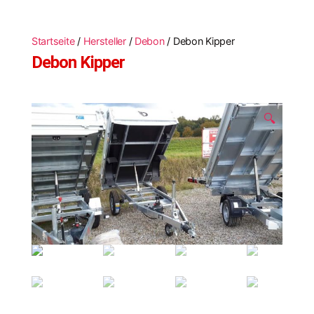
Startseite
/
Hersteller
/
Debon
/ Debon Kipper
Debon Kipper
🔍