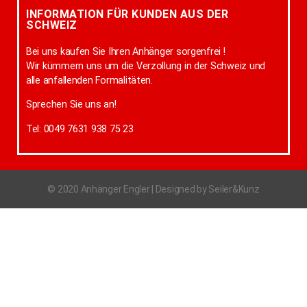
INFORMATION FÜR KUNDEN AUS DER
SCHWEIZ
Bei uns kaufen Sie Ihren Anhänger sorgenfrei !
Wir kümmern uns um die Verzollung in der Schweiz und
alle anfallenden Formalitäten.
Sprechen Sie uns an!
Tel: 0049 7631 938 75 23
© 2020 Anhänger Engler | Designed by Seiler&Kunz