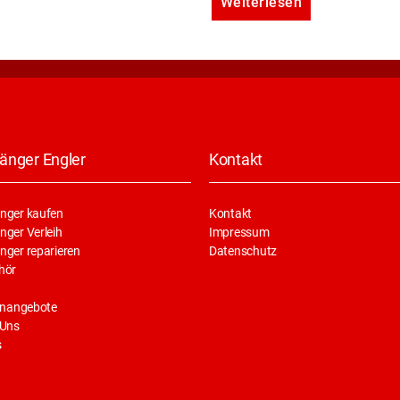
Weiterlesen
änger Engler
Kontakt
nger kaufen
Kontakt
ger Verleih
Impressum
nger reparieren
Datenschutz
hör
enangebote
 Uns
s