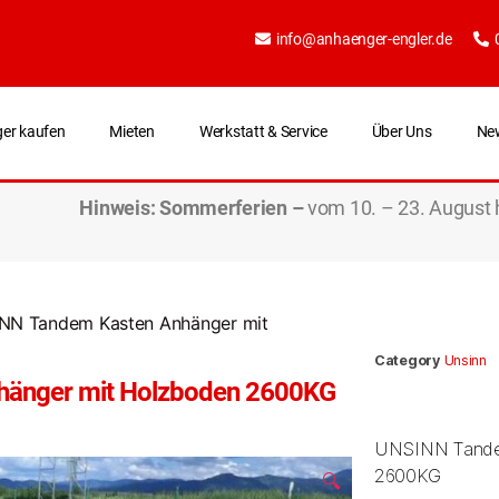
info@anhaenger-engler.de
er kaufen
Mieten
Werkstatt & Service
Über Uns
Ne
Hinweis:
Sommerferien –
vom 10. – 23. August 
NN Tandem Kasten Anhänger mit
Category
Unsinn
hänger mit Holzboden 2600KG
UNSINN Tandem
2600KG
🔍