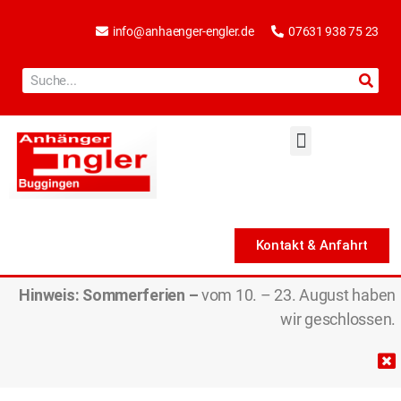
info@anhaenger-engler.de
07631 938 75 23
Kontakt & Anfahrt
Hinweis:
Sommerferien –
vom 10. – 23. August haben
wir geschlossen.