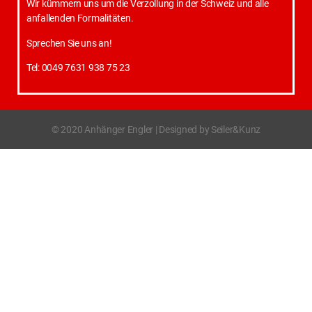
Wir kümmern uns um die Verzollung in der Schweiz und alle
anfallenden Formalitäten.
Sprechen Sie uns an!
Tel: 0049 7631 938 75 23
© 2020 Anhänger Engler | Designed by Seiler&Kunz