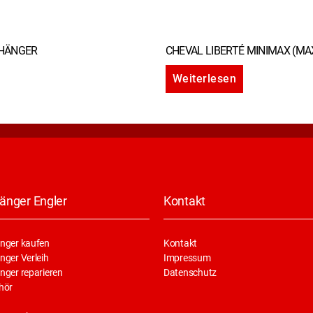
NHÄNGER
CHEVAL LIBERTÉ MINIMAX (MAX
Weiterlesen
änger Engler
Kontakt
nger kaufen
Kontakt
ger Verleih
Impressum
nger reparieren
Datenschutz
hör