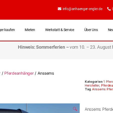
info@anhaenger-engler.de
er kaufen
Mieten
Werkstatt & Service
Über Uns
Ne
Hinweis:
Sommerferien –
vom 10. – 23. August 
r
/
Pferdeanhänger
/ Anssems
Kategorien
1 Pfe
Hersteller
,
Pferdea
Tag
Anssems Pfer
🔍
Anssems Pferd