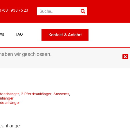
07631 938 75 23
ws
FAQ
Kontakt & Anfahrt
haben wir geschlossen.
rdeanhänger
,
2 Pferdeanhänger
,
Anssems
,
nhänger
deanhänger
eanhänger