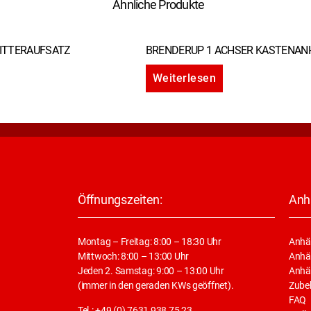
Ähnliche Produkte
ITTERAUFSATZ
BRENDERUP 1 ACHSER KASTENA
Weiterlesen
Öffnungszeiten:
Anh
Montag – Freitag: 8:00 – 18:30 Uhr
Anhä
Mittwoch: 8:00 – 13:00 Uhr
Anhän
Jeden 2. Samstag: 9:00 – 13:00 Uhr
Anhä
(immer in den geraden KWs geöffnet).
Zube
FAQ
Tel.: +49 (0) 7631 938 75 23