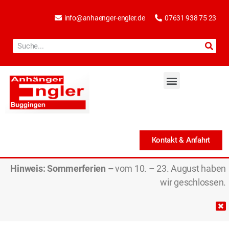
info@anhaenger-engler.de
07631 938 75 23
Kontakt & Anfahrt
Hinweis:
Sommerferien –
vom 10. – 23. August haben
wir geschlossen.