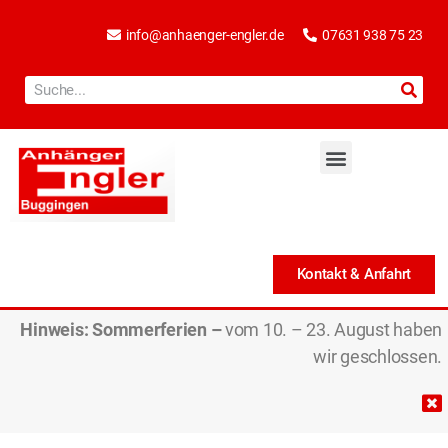
info@anhaenger-engler.de
07631 938 75 23
Kontakt & Anfahrt
Hinweis:
Sommerferien –
vom 10. – 23. August haben
wir geschlossen.